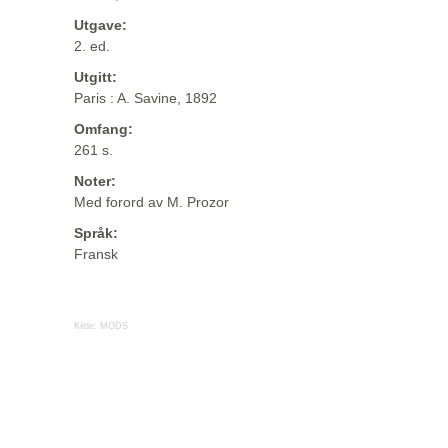
Utgave:
2. ed.
Utgitt:
Paris : A. Savine, 1892
Omfang:
261 s.
Noter:
Med forord av M. Prozor
Språk:
Fransk
Kilde:
MODS