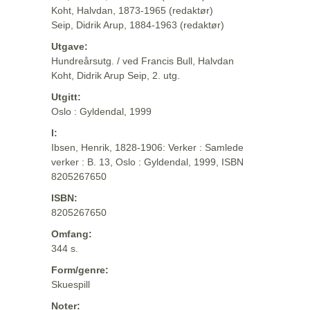
Koht, Halvdan, 1873-1965 (redaktør)
Seip, Didrik Arup, 1884-1963 (redaktør)
Utgave:
Hundreårsutg. / ved Francis Bull, Halvdan
Koht, Didrik Arup Seip, 2. utg.
Utgitt:
Oslo : Gyldendal, 1999
I:
Ibsen, Henrik, 1828-1906: Verker : Samlede
verker : B. 13, Oslo : Gyldendal, 1999, ISBN
8205267650
ISBN:
8205267650
Omfang:
344 s.
Form/genre:
Skuespill
Noter: