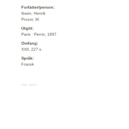
Forfatter/person:
Ibsen, Henrik
Prozor, M.
Utgitt:
Paris : Perrin, 1897
Omfang:
XXII, 227 s.
Språk:
Fransk
Kilde:
MODS