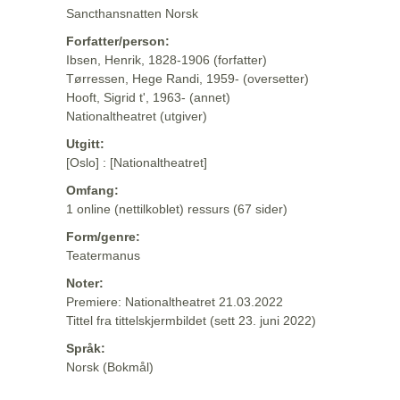
Sancthansnatten Norsk
Forfatter/person:
Ibsen, Henrik, 1828-1906 (forfatter)
Tørressen, Hege Randi, 1959- (oversetter)
Hooft, Sigrid t', 1963- (annet)
Nationaltheatret (utgiver)
Utgitt:
[Oslo] : [Nationaltheatret]
Omfang:
1 online (nettilkoblet) ressurs (67 sider)
Form/genre:
Teatermanus
Noter:
Premiere: Nationaltheatret 21.03.2022
Tittel fra tittelskjermbildet (sett 23. juni 2022)
Språk:
Norsk (Bokmål)