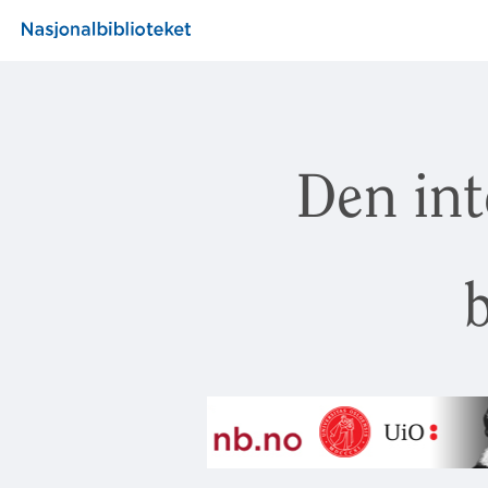
Den int
b