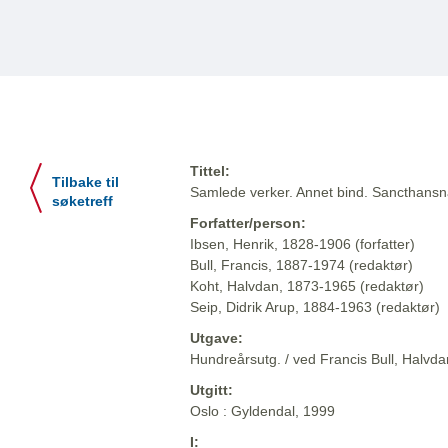
Tittel:
Tilbake til
Samlede verker. Annet bind. Sancthansnatt
søketreff
Forfatter/person:
Ibsen, Henrik, 1828-1906 (forfatter)
Bull, Francis, 1887-1974 (redaktør)
Koht, Halvdan, 1873-1965 (redaktør)
Seip, Didrik Arup, 1884-1963 (redaktør)
Utgave:
Hundreårsutg. / ved Francis Bull, Halvdan
Utgitt:
Oslo : Gyldendal, 1999
I: