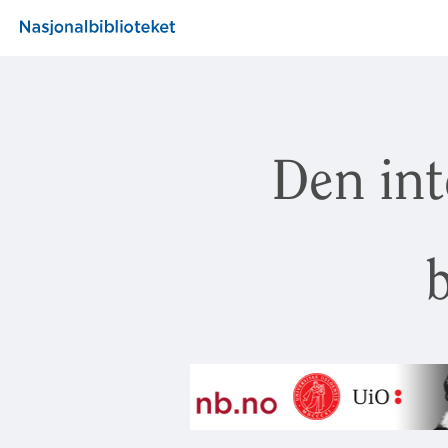
Den int
b