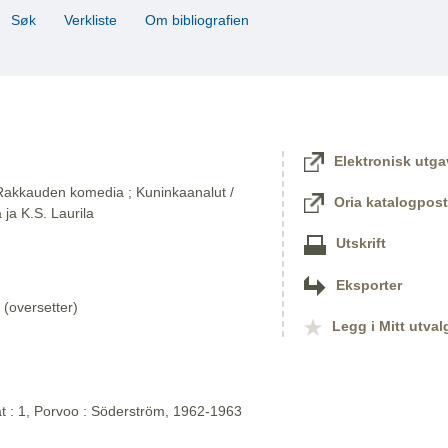
Søk
Verkliste
Om bibliografien
Elektronisk utga
 Rakkauden komedia ; Kuninkaanalut /
Oria katalogpost
ja K.S. Laurila
Utskrift
Eksporter
 (oversetter)
Legg i Mitt utval
at : 1, Porvoo : Söderström, 1962-1963