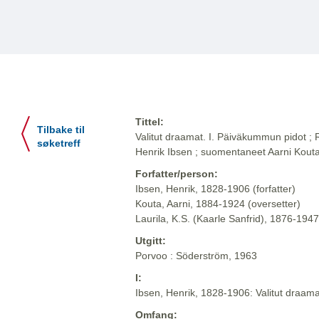
Tittel:
Tilbake til
Valitut draamat. I. Päiväkummun pidot ;
søketreff
Henrik Ibsen ; suomentaneet Aarni Kouta 
Forfatter/person:
Ibsen, Henrik, 1828-1906 (forfatter)
Kouta, Aarni, 1884-1924 (oversetter)
Laurila, K.S. (Kaarle Sanfrid), 1876-1947
Utgitt:
Porvoo : Söderström, 1963
I:
Ibsen, Henrik, 1828-1906: Valitut draam
Omfang: