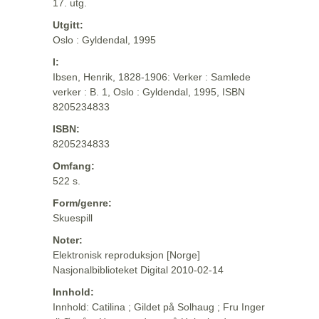
17. utg.
Utgitt:
Oslo : Gyldendal, 1995
I:
Ibsen, Henrik, 1828-1906: Verker : Samlede
verker : B. 1, Oslo : Gyldendal, 1995, ISBN
8205234833
ISBN:
8205234833
Omfang:
522 s.
Form/genre:
Skuespill
Noter:
Elektronisk reproduksjon [Norge]
Nasjonalbiblioteket Digital 2010-02-14
Innhold:
Innhold: Catilina ; Gildet på Solhaug ; Fru Inger