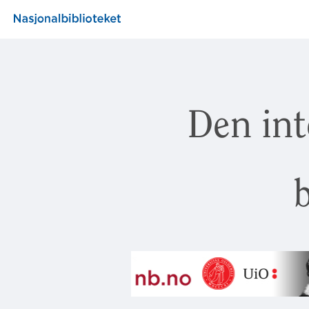
Den int
b