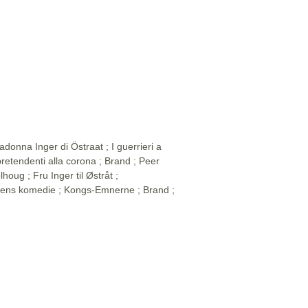
adonna Inger di Östraat ; I guerrieri a
retendenti alla corona ; Brand ; Peer
lhoug ; Fru Inger til Østråt ;
ens komedie ; Kongs-Emnerne ; Brand ;