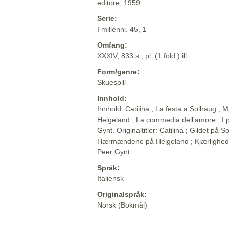
editore, 1959
Serie:
I millenni. 45, 1
Omfang:
XXXIV, 833 s., pl. (1 fold.) ill.
Form/genre:
Skuespill
Innhold:
Innhold: Catilina ; La festa a Solhaug ; M
Helgeland ; La commedia dell'amore ; I p
Gynt. Originaltitler: Catilina ; Gildet på So
Hærmændene på Helgeland ; Kjærlighed
Peer Gynt
Språk:
Italiensk
Originalspråk:
Norsk (Bokmål)