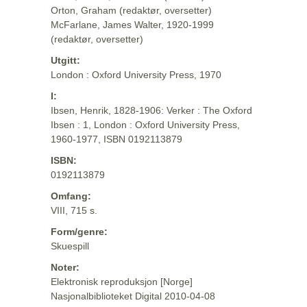
Orton, Graham (redaktør, oversetter)
McFarlane, James Walter, 1920-1999
(redaktør, oversetter)
Utgitt:
London : Oxford University Press, 1970
I:
Ibsen, Henrik, 1828-1906: Verker : The Oxford
Ibsen : 1, London : Oxford University Press,
1960-1977, ISBN 0192113879
ISBN:
0192113879
Omfang:
VIII, 715 s.
Form/genre:
Skuespill
Noter:
Elektronisk reproduksjon [Norge]
Nasjonalbiblioteket Digital 2010-04-08