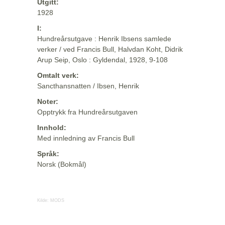
Utgitt:
1928
I:
Hundreårsutgave : Henrik Ibsens samlede
verker / ved Francis Bull, Halvdan Koht, Didrik
Arup Seip, Oslo : Gyldendal, 1928, 9-108
Omtalt verk:
Sancthansnatten / Ibsen, Henrik
Noter:
Opptrykk fra Hundreårsutgaven
Innhold:
Med innledning av Francis Bull
Språk:
Norsk (Bokmål)
Kilde:
MODS