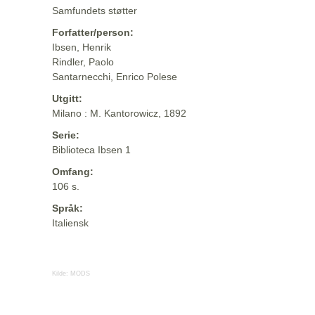
Samfundets støtter
Forfatter/person:
Ibsen, Henrik
Rindler, Paolo
Santarnecchi, Enrico Polese
Utgitt:
Milano : M. Kantorowicz, 1892
Serie:
Biblioteca Ibsen 1
Omfang:
106 s.
Språk:
Italiensk
Kilde:
MODS