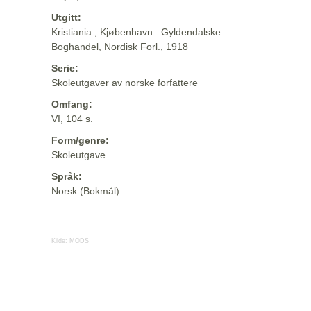
Utgitt:
Kristiania ; Kjøbenhavn : Gyldendalske
Boghandel, Nordisk Forl., 1918
Serie:
Skoleutgaver av norske forfattere
Omfang:
VI, 104 s.
Form/genre:
Skoleutgave
Språk:
Norsk (Bokmål)
Kilde:
MODS