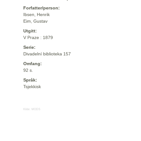
Forfatter/person:
Ibsen, Henrik
Eim, Gustav
Utgitt:
V Praze : 1879
Serie:
Divadelní biblioteka 157
Omfang:
92 s.
Språk:
Tsjekkisk
Kilde:
MODS