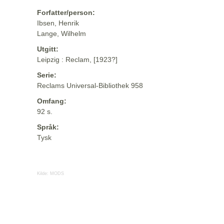
Forfatter/person:
Ibsen, Henrik
Lange, Wilhelm
Utgitt:
Leipzig : Reclam, [1923?]
Serie:
Reclams Universal-Bibliothek 958
Omfang:
92 s.
Språk:
Tysk
Kilde:
MODS