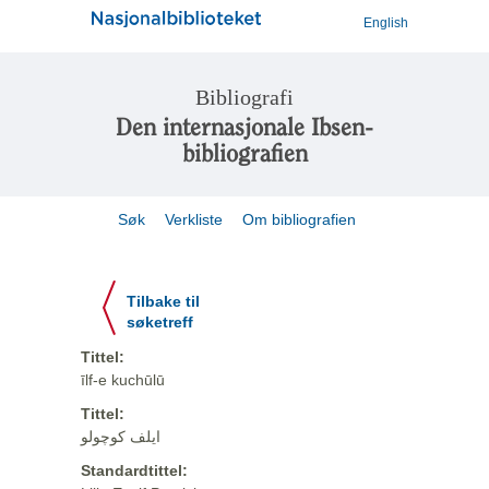
English
Bibliografi
Den internasjonale Ibsen-
bibliografien
Søk
Verkliste
Om bibliografien
Tilbake til
søketreff
Tittel:
īlf-e kuchūlū
Tittel:
ایلف کوچولو
Standardtittel: