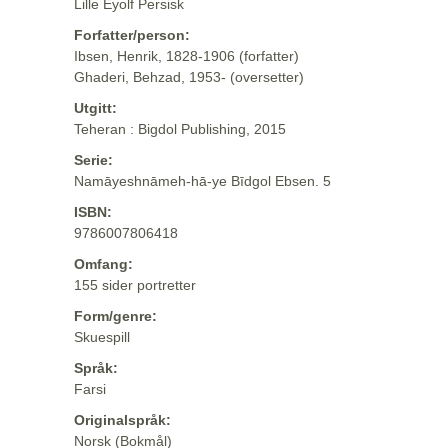
Lille Eyolf Persisk
Forfatter/person:
Ibsen, Henrik, 1828-1906 (forfatter)
Ghaderi, Behzad, 1953- (oversetter)
Utgitt:
Teheran : Bigdol Publishing, 2015
Serie:
Namāyeshnāmeh-hā-ye Bīdgol Ebsen. 5
ISBN:
9786007806418
Omfang:
155 sider portretter
Form/genre:
Skuespill
Språk:
Farsi
Originalspråk:
Norsk (Bokmål)