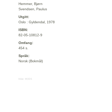
Hemmer, Bjørn
Svendsen, Paulus
Utgitt:
Oslo : Gyldendal, 1978
ISBN:
82-05-10812-9
Omfang:
454 s.
Språk:
Norsk (Bokmål)
Kilde:
MODS