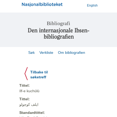
English
Bibliografi
Den internasjonale Ibsen-
bibliografien
Søk
Verkliste
Om bibliografien
Tilbake til
søketreff
Tittel:
īlf-e kuchūlū
Tittel:
ایلف کوچولو
Standardtittel: