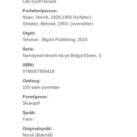
Lille Eyolf Persisk
Forfatter/person:
Ibsen, Henrik, 1828-1906 (forfatter)
Ghaderi, Behzad, 1953- (oversetter)
Utgitt:
Teheran : Bigdol Publishing, 2015
Serie:
Namāyeshnāmeh-hā-ye Bīdgol Ebsen. 5
ISBN:
9786007806418
Omfang:
155 sider portretter
Form/genre:
Skuespill
Språk:
Farsi
Originalspråk:
Norsk (Bokmål)