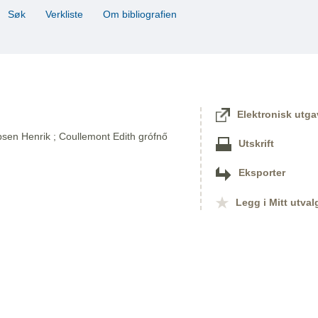
Søk
Verkliste
Om bibliografien
Elektronisk utga
bsen Henrik ; Coullemont Edith grófnő
Utskrift
Eksporter
Legg i Mitt utval