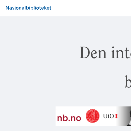
Den int
b