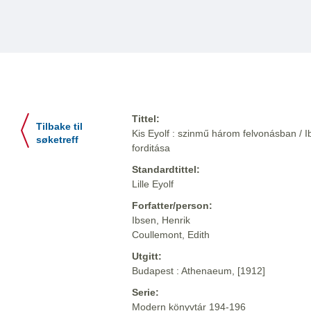
Tittel:
Tilbake til
Kis Eyolf : szinmű három felvonásban / I
søketreff
forditása
Standardtittel:
Lille Eyolf
Forfatter/person:
Ibsen, Henrik
Coullemont, Edith
Utgitt:
Budapest : Athenaeum, [1912]
Serie:
Modern könyvtár 194-196