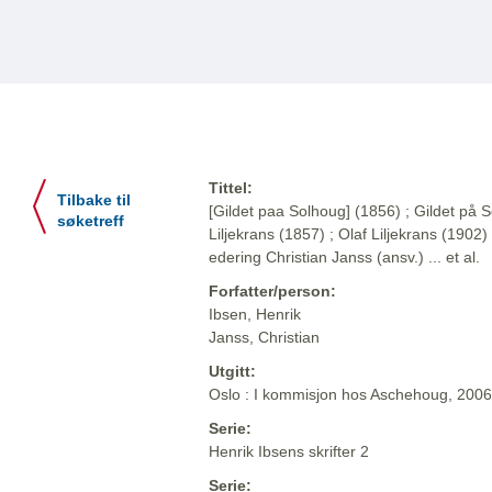
Tittel:
Tilbake til
[Gildet paa Solhoug] (1856) ; Gildet på S
søketreff
Liljekrans (1857) ; Olaf Liljekrans (1902) 
edering Christian Janss (ansv.) ... et al.
Forfatter/person:
Ibsen, Henrik
Janss, Christian
Utgitt:
Oslo : I kommisjon hos Aschehoug, 2006
Serie:
Henrik Ibsens skrifter 2
Serie: