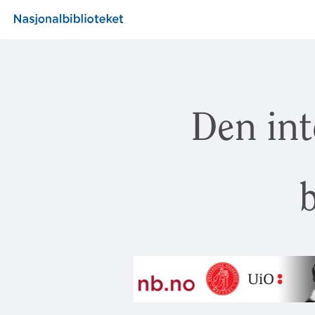
Den int
b