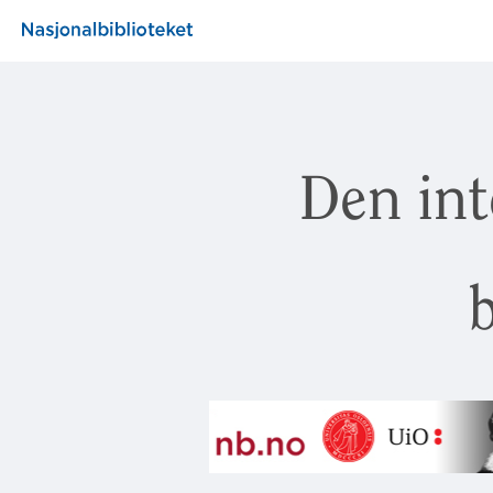
Den int
b