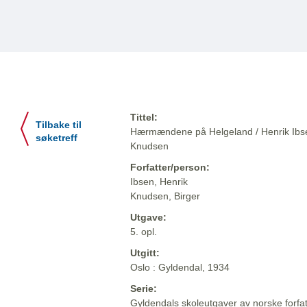
Tittel:
Tilbake til
Hærmændene på Helgeland / Henrik Ibse
søketreff
Knudsen
Forfatter/person:
Ibsen, Henrik
Knudsen, Birger
Utgave:
5. opl.
Utgitt:
Oslo : Gyldendal, 1934
Serie:
Gyldendals skoleutgaver av norske forfa