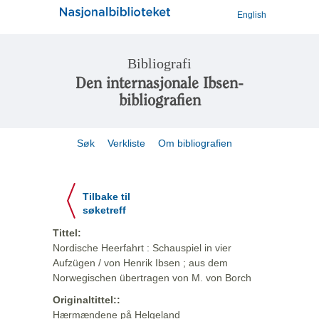
English
Bibliografi
Den internasjonale Ibsen-
bibliografien
Søk
Verkliste
Om bibliografien
Tilbake til
søketreff
Tittel:
Nordische Heerfahrt : Schauspiel in vier
Aufzügen / von Henrik Ibsen ; aus dem
Norwegischen übertragen von M. von Borch
Originaltittel::
Hærmændene på Helgeland