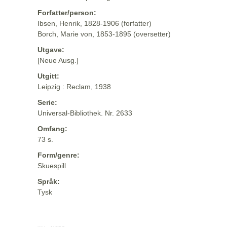
Forfatter/person:
Ibsen, Henrik, 1828-1906 (forfatter)
Borch, Marie von, 1853-1895 (oversetter)
Utgave:
[Neue Ausg.]
Utgitt:
Leipzig : Reclam, 1938
Serie:
Universal-Bibliothek. Nr. 2633
Omfang:
73 s.
Form/genre:
Skuespill
Språk:
Tysk