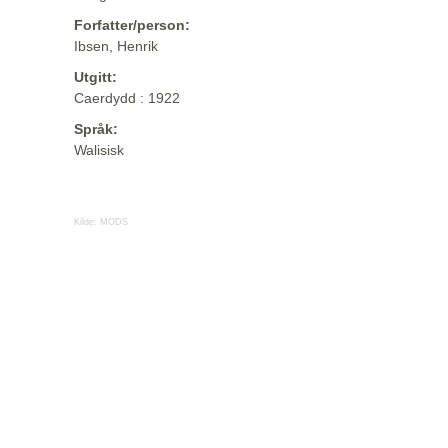
Forfatter/person:
Ibsen, Henrik
Utgitt:
Caerdydd : 1922
Språk:
Walisisk
Kilde:
MODS