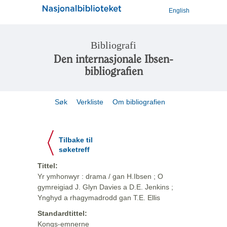
English
Bibliografi
Den internasjonale Ibsen-
bibliografien
Søk
Verkliste
Om bibliografien
Tilbake til
søketreff
Tittel:
Yr ymhonwyr : drama / gan H.Ibsen ; O
gymreigiad J. Glyn Davies a D.E. Jenkins ;
Ynghyd a rhagymadrodd gan T.E. Ellis
Standardtittel:
Kongs-emnerne