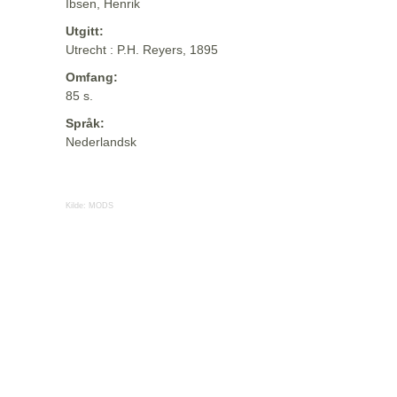
Ibsen, Henrik
Utgitt:
Utrecht : P.H. Reyers, 1895
Omfang:
85 s.
Språk:
Nederlandsk
Kilde:
MODS