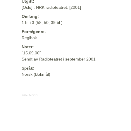
Utgitt:
[Oslo] : NRK radioteatret, [2001]
Omfang:
1 b. i 3 (58, 50, 39 bl.)
Form/genre:
Regibok
Noter:
"15.09.00"
Sendt av Radioteatret i september 2001
Språk:
Norsk (Bokmål)
Kilde:
MODS