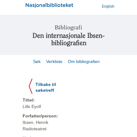
English
Bibliografi
Den internasjonale Ibsen-
bibliografien
Søk
Verkliste
Om bibliografien
Tilbake til
søketreff
Tittel:
Lille Eyolf
Forfatter/person:
Ibsen, Henrik
Radioteatret