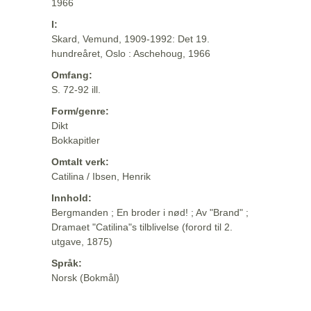
1966
I:
Skard, Vemund, 1909-1992: Det 19.
hundreåret, Oslo : Aschehoug, 1966
Omfang:
S. 72-92 ill.
Form/genre:
Dikt
Bokkapitler
Omtalt verk:
Catilina / Ibsen, Henrik
Innhold:
Bergmanden ; En broder i nød! ; Av "Brand" ;
Dramaet "Catilina"s tilblivelse (forord til 2.
utgave, 1875)
Språk:
Norsk (Bokmål)