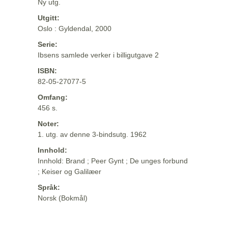
Ny utg.
Utgitt:
Oslo : Gyldendal, 2000
Serie:
Ibsens samlede verker i billigutgave 2
ISBN:
82-05-27077-5
Omfang:
456 s.
Noter:
1. utg. av denne 3-bindsutg. 1962
Innhold:
Innhold: Brand ; Peer Gynt ; De unges forbund
; Keiser og Galilæer
Språk:
Norsk (Bokmål)