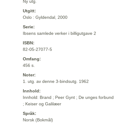
Ny utg.
Utgitt:
Oslo : Gyldendal, 2000
Serie:
Ibsens samlede verker i billigutgave 2
ISBN:
82-05-27077-5
Omfang:
456 s.
Noter:
1. utg. av denne 3-bindsutg. 1962
Innhold:
Innhold: Brand ; Peer Gynt ; De unges forbund
; Keiser og Galilæer
Språk:
Norsk (Bokmål)