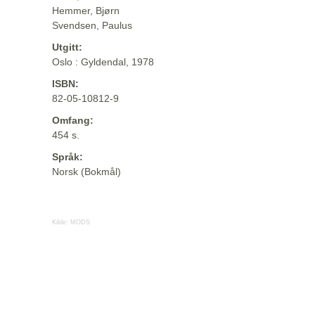
Hemmer, Bjørn
Svendsen, Paulus
Utgitt:
Oslo : Gyldendal, 1978
ISBN:
82-05-10812-9
Omfang:
454 s.
Språk:
Norsk (Bokmål)
Kilde:
MODS