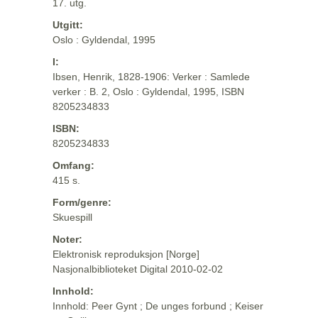
17. utg.
Utgitt:
Oslo : Gyldendal, 1995
I:
Ibsen, Henrik, 1828-1906: Verker : Samlede
verker : B. 2, Oslo : Gyldendal, 1995, ISBN
8205234833
ISBN:
8205234833
Omfang:
415 s.
Form/genre:
Skuespill
Noter:
Elektronisk reproduksjon [Norge]
Nasjonalbiblioteket Digital 2010-02-02
Innhold:
Innhold: Peer Gynt ; De unges forbund ; Keiser