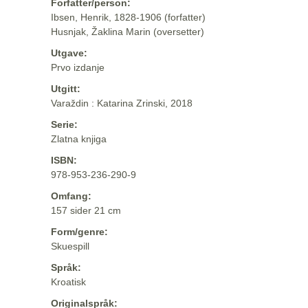
Forfatter/person:
Ibsen, Henrik, 1828-1906 (forfatter)
Husnjak, Žaklina Marin (oversetter)
Utgave:
Prvo izdanje
Utgitt:
Varaždin : Katarina Zrinski, 2018
Serie:
Zlatna knjiga
ISBN:
978-953-236-290-9
Omfang:
157 sider 21 cm
Form/genre:
Skuespill
Språk:
Kroatisk
Originalspråk: