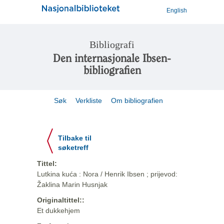
English
Bibliografi
Den internasjonale Ibsen-
bibliografien
Søk
Verkliste
Om bibliografien
Tilbake til
søketreff
Tittel:
Lutkina kuća : Nora / Henrik Ibsen ; prijevod:
Žaklina Marin Husnjak
Originaltittel::
Et dukkehjem