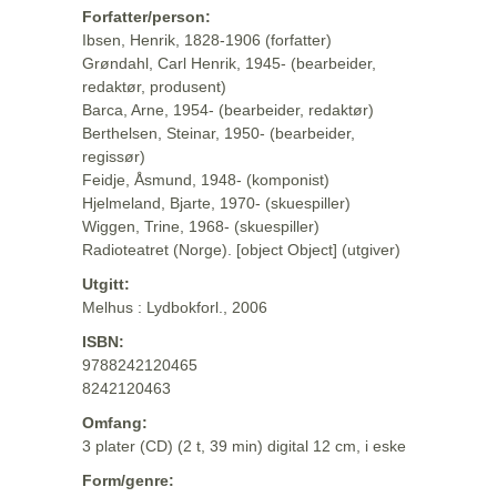
Forfatter/person:
Ibsen, Henrik, 1828-1906 (forfatter)
Grøndahl, Carl Henrik, 1945- (bearbeider,
redaktør, produsent)
Barca, Arne, 1954- (bearbeider, redaktør)
Berthelsen, Steinar, 1950- (bearbeider,
regissør)
Feidje, Åsmund, 1948- (komponist)
Hjelmeland, Bjarte, 1970- (skuespiller)
Wiggen, Trine, 1968- (skuespiller)
Radioteatret (Norge). [object Object] (utgiver)
Utgitt:
Melhus : Lydbokforl., 2006
ISBN:
9788242120465
8242120463
Omfang:
3 plater (CD) (2 t, 39 min) digital 12 cm, i eske
Form/genre: