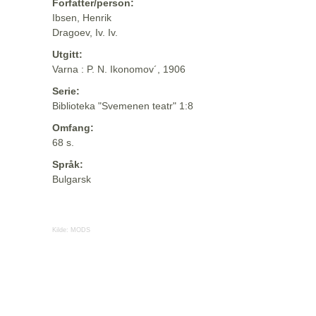
Forfatter/person:
Ibsen, Henrik
Dragoev, Iv. Iv.
Utgitt:
Varna : P. N. Ikonomov´, 1906
Serie:
Biblioteka "Svemenen teatr" 1:8
Omfang:
68 s.
Språk:
Bulgarsk
Kilde:
MODS