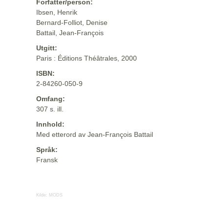
Forfatter/person:
Ibsen, Henrik
Bernard-Folliot, Denise
Battail, Jean-François
Utgitt:
Paris : Éditions Théâtrales, 2000
ISBN:
2-84260-050-9
Omfang:
307 s. ill.
Innhold:
Med etterord av Jean-François Battail
Språk:
Fransk
Kilde:
MODS