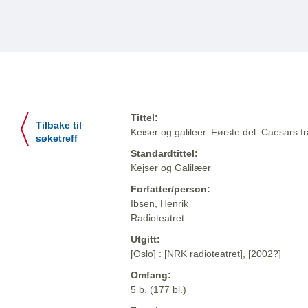
Tittel:
Tilbake til
Keiser og galileer. Første del. Caesars fr
søketreff
Standardtittel:
Kejser og Galilæer
Forfatter/person:
Ibsen, Henrik
Radioteatret
Utgitt:
[Oslo] : [NRK radioteatret], [2002?]
Omfang:
5 b. (177 bl.)