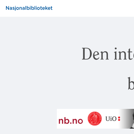
Den int
b