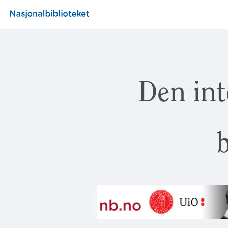
Den int
b