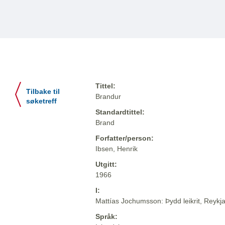
Tittel:
Tilbake til
Brandur
søketreff
Standardtittel:
Brand
Forfatter/person:
Ibsen, Henrik
Utgitt:
1966
I:
Mattías Jochumsson: Þydd leikrit, Reykja
Språk: