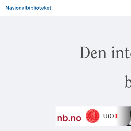
Den int
b