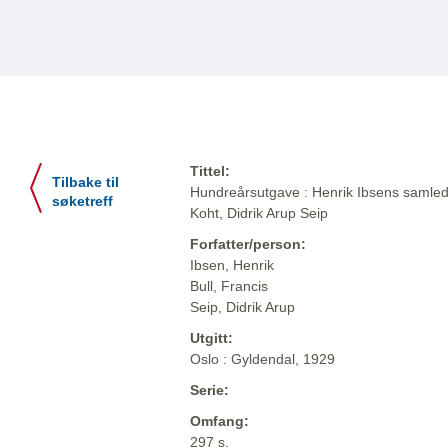
Tittel:
Tilbake til
Hundreårsutgave : Henrik Ibsens samlede
søketreff
Koht, Didrik Arup Seip
Forfatter/person:
Ibsen, Henrik
Bull, Francis
Seip, Didrik Arup
Utgitt:
Oslo : Gyldendal, 1929
Serie:
Omfang:
297 s.