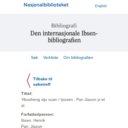
English
Bibliografi
Den internasjonale Ibsen-
bibliografien
Søk
Verkliste
Om bibliografien
Tilbake til
søketreff
Tittel:
Yibusheng xiju xuan / Ipusen ; Pan Jiaxun yi et
al.
Forfatter/person:
Ibsen, Henrik
Pan, Jiaxun