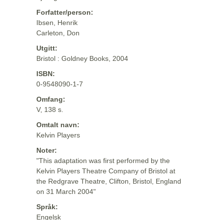
Forfatter/person:
Ibsen, Henrik
Carleton, Don
Utgitt:
Bristol : Goldney Books, 2004
ISBN:
0-9548090-1-7
Omfang:
V, 138 s.
Omtalt navn:
Kelvin Players
Noter:
"This adaptation was first performed by the
Kelvin Players Theatre Company of Bristol at
the Redgrave Theatre, Clifton, Bristol, England
on 31 March 2004"
Språk:
Engelsk