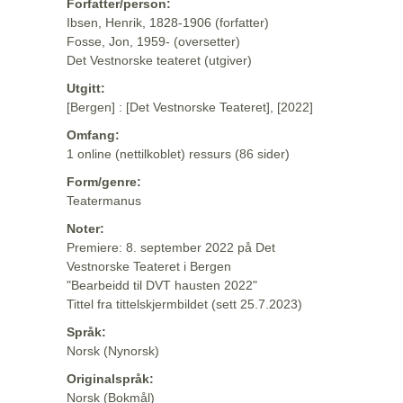
Forfatter/person:
Ibsen, Henrik, 1828-1906 (forfatter)
Fosse, Jon, 1959- (oversetter)
Det Vestnorske teateret (utgiver)
Utgitt:
[Bergen] : [Det Vestnorske Teateret], [2022]
Omfang:
1 online (nettilkoblet) ressurs (86 sider)
Form/genre:
Teatermanus
Noter:
Premiere: 8. september 2022 på Det
Vestnorske Teateret i Bergen
"Bearbeidd til DVT hausten 2022"
Tittel fra tittelskjermbildet (sett 25.7.2023)
Språk:
Norsk (Nynorsk)
Originalspråk:
Norsk (Bokmål)