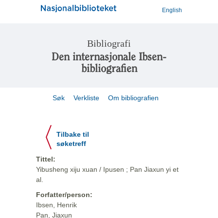
English
Bibliografi
Den internasjonale Ibsen-
bibliografien
Søk
Verkliste
Om bibliografien
Tilbake til
søketreff
Tittel:
Yibusheng xiju xuan / Ipusen ; Pan Jiaxun yi et
al.
Forfatter/person:
Ibsen, Henrik
Pan, Jiaxun