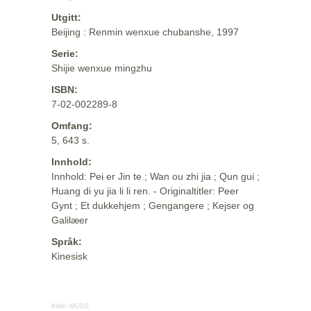
Utgitt:
Beijing : Renmin wenxue chubanshe, 1997
Serie:
Shijie wenxue mingzhu
ISBN:
7-02-002289-8
Omfang:
5, 643 s.
Innhold:
Innhold: Pei er Jin te ; Wan ou zhi jia ; Qun gui ;
Huang di yu jia li li ren. - Originaltitler: Peer
Gynt ; Et dukkehjem ; Gengangere ; Kejser og
Galilæer
Språk:
Kinesisk
Kilde:
MODS