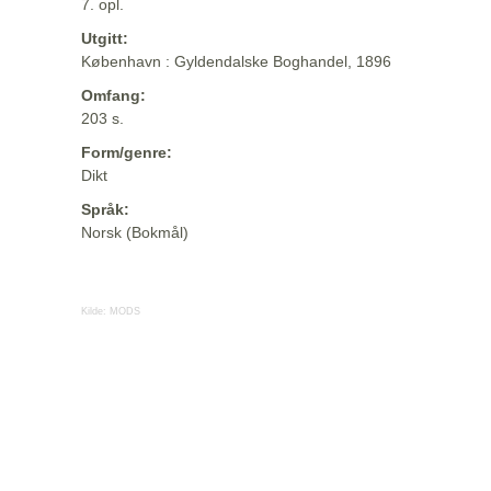
7. opl.
Utgitt:
København : Gyldendalske Boghandel, 1896
Omfang:
203 s.
Form/genre:
Dikt
Språk:
Norsk (Bokmål)
Kilde:
MODS