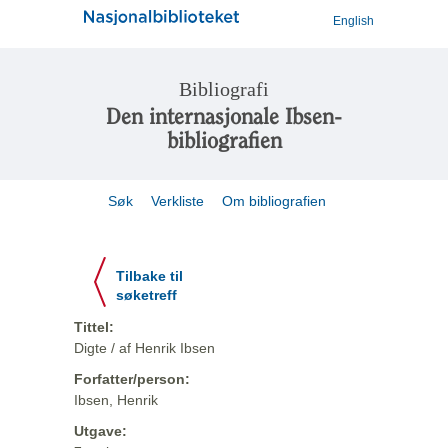
English
Bibliografi
Den internasjonale Ibsen-
bibliografien
Søk
Verkliste
Om bibliografien
Tilbake til
søketreff
Tittel:
Digte / af Henrik Ibsen
Forfatter/person:
Ibsen, Henrik
Utgave: