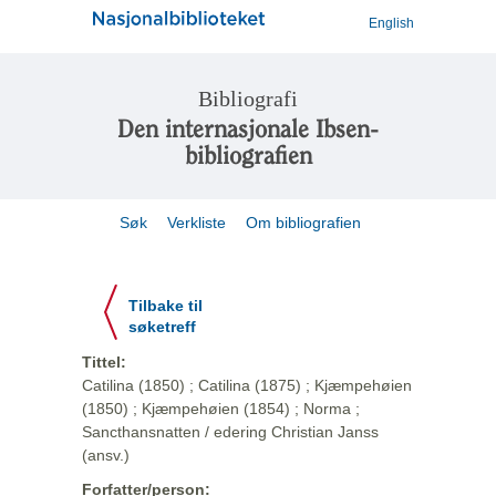
English
Bibliografi
Den internasjonale Ibsen-
bibliografien
Søk
Verkliste
Om bibliografien
Tilbake til
søketreff
Tittel:
Catilina (1850) ; Catilina (1875) ; Kjæmpehøien
(1850) ; Kjæmpehøien (1854) ; Norma ;
Sancthansnatten / edering Christian Janss
(ansv.)
Forfatter/person: