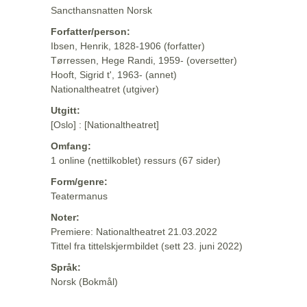
Sancthansnatten Norsk
Forfatter/person:
Ibsen, Henrik, 1828-1906 (forfatter)
Tørressen, Hege Randi, 1959- (oversetter)
Hooft, Sigrid t', 1963- (annet)
Nationaltheatret (utgiver)
Utgitt:
[Oslo] : [Nationaltheatret]
Omfang:
1 online (nettilkoblet) ressurs (67 sider)
Form/genre:
Teatermanus
Noter:
Premiere: Nationaltheatret 21.03.2022
Tittel fra tittelskjermbildet (sett 23. juni 2022)
Språk:
Norsk (Bokmål)