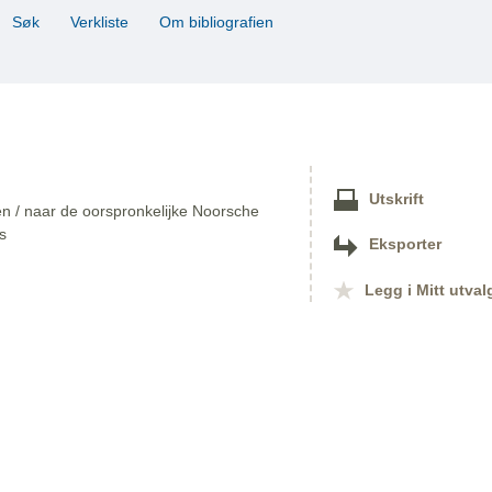
Søk
Verkliste
Om bibliografien
Utskrift
ven / naar de oorspronkelijke Noorsche
s
Eksporter
Legg i Mitt utval