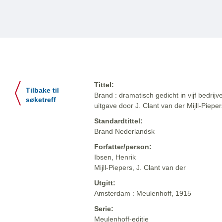
Tittel:
Tilbake til
Brand : dramatisch gedicht in vijf bedrij
søketreff
uitgave door J. Clant van der Mijll-Pieper
Standardtittel:
Brand Nederlandsk
Forfatter/person:
Ibsen, Henrik
Mijll-Piepers, J. Clant van der
Utgitt:
Amsterdam : Meulenhoff, 1915
Serie:
Meulenhoff-editie