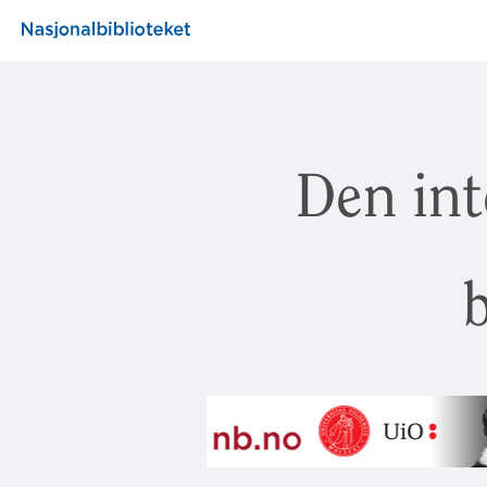
Den int
b