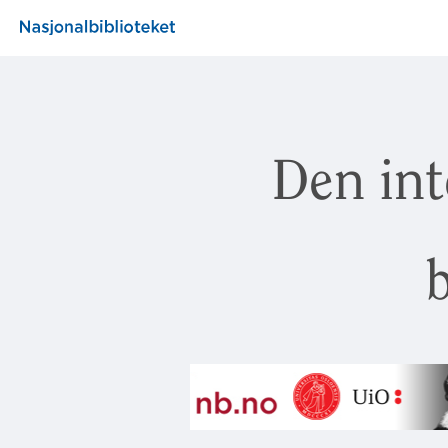
Den int
b