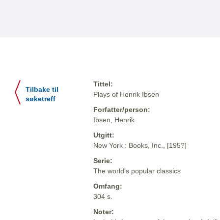
Tittel:
Tilbake til
Plays of Henrik Ibsen
søketreff
Forfatter/person:
Ibsen, Henrik
Utgitt:
New York : Books, Inc., [195?]
Serie:
The world's popular classics
Omfang:
304 s.
Noter: