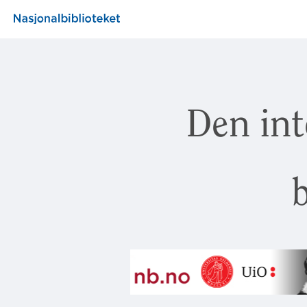
Den int
b