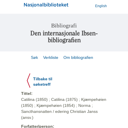
English
Bibliografi
Den internasjonale Ibsen-
bibliografien
Søk
Verkliste
Om bibliografien
Tilbake til
søketreff
Tittel:
Catilina (1850) ; Catilina (1875) ; Kjæmpehøien
(1850) ; Kjæmpehøien (1854) ; Norma ;
Sancthansnatten / edering Christian Janss
(ansv.)
Forfatter/person: