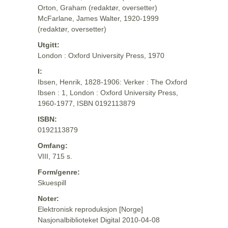
Orton, Graham (redaktør, oversetter)
McFarlane, James Walter, 1920-1999
(redaktør, oversetter)
Utgitt:
London : Oxford University Press, 1970
I:
Ibsen, Henrik, 1828-1906: Verker : The Oxford
Ibsen : 1, London : Oxford University Press,
1960-1977, ISBN 0192113879
ISBN:
0192113879
Omfang:
VIII, 715 s.
Form/genre:
Skuespill
Noter:
Elektronisk reproduksjon [Norge]
Nasjonalbiblioteket Digital 2010-04-08