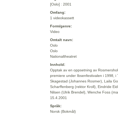
[Oslo] : 2001
Omfang:
1 videokassett
Form/genre:
Video
Omtalt navn:
Oslo
Oslo
Nationaltheatret
Innhold:
Opptak av en oppsetning av Rosmersholm
premiere under Ibsenfestivalen i 1998, i T
Skagestad (Johannes Rosmer), Laila Go
Scharffenberg (rektor Kroll), Eindride E
Nilsen (Ulrik Brendel), Wenche Foss (ma
15.4.2001
Språk:
Norsk (Bokmål)