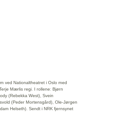
 ved Nationaltheatret i Oslo med
erje Mærlis regi. I rollene: Bjørn
ody (Rebekka West), Svein
idsvold (Peder Mortensgård), Ole-Jørgen
dam Helseth). Sendt i NRK fjernsynet