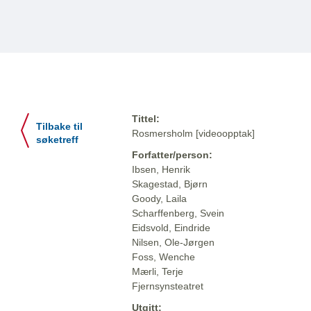
Tittel:
Tilbake til
Rosmersholm [videoopptak]
søketreff
Forfatter/person:
Ibsen, Henrik
Skagestad, Bjørn
Goody, Laila
Scharffenberg, Svein
Eidsvold, Eindride
Nilsen, Ole-Jørgen
Foss, Wenche
Mærli, Terje
Fjernsynsteatret
Utgitt: