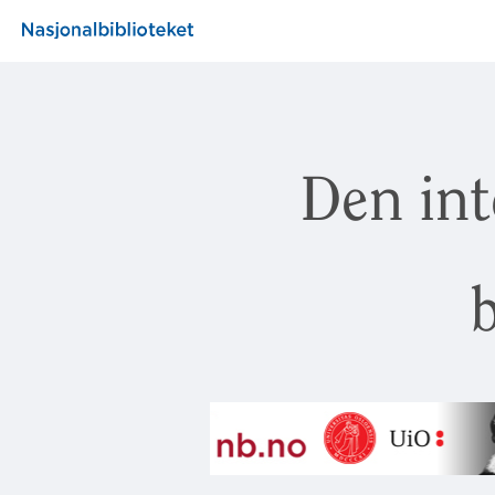
Den int
b