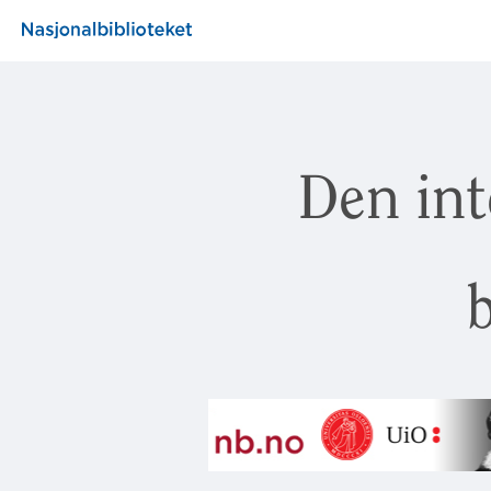
Den int
b